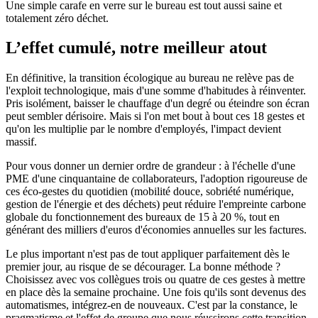
Une simple carafe en verre sur le bureau est tout aussi saine et
totalement zéro déchet.
L’effet cumulé, notre meilleur atout
En définitive, la transition écologique au bureau ne relève pas de
l'exploit technologique, mais d'une somme d'habitudes à réinventer.
Pris isolément, baisser le chauffage d'un degré ou éteindre son écran
peut sembler dérisoire. Mais si l'on met bout à bout ces 18 gestes et
qu'on les multiplie par le nombre d'employés, l'impact devient
massif.
Pour vous donner un dernier ordre de grandeur : à l'échelle d'une
PME d'une cinquantaine de collaborateurs, l'adoption rigoureuse de
ces éco-gestes du quotidien (mobilité douce, sobriété numérique,
gestion de l'énergie et des déchets) peut réduire l'empreinte carbone
globale du fonctionnement des bureaux de 15 à 20 %, tout en
générant des milliers d'euros d'économies annuelles sur les factures.
Le plus important n'est pas de tout appliquer parfaitement dès le
premier jour, au risque de se décourager. La bonne méthode ?
Choisissez avec vos collègues trois ou quatre de ces gestes à mettre
en place dès la semaine prochaine. Une fois qu'ils sont devenus des
automatismes, intégrez-en de nouveaux. C'est par la constance, le
pragmatisme et l'effet de groupe que nous réussirons cette transition.