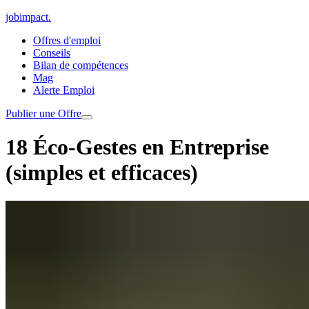
jobimpact
.
Offres d'emploi
Conseils
Bilan de compétences
Mag
Alerte Emploi
Publier une Offre
18 Éco-Gestes en Entreprise
(simples et efficaces)