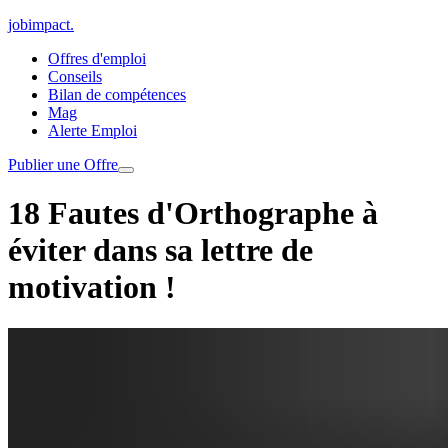
jobimpact
.
Offres d'emploi
Conseils
Bilan de compétences
Mag
Alerte Emploi
Publier une Offre
18 Fautes d'Orthographe à
éviter dans sa lettre de
motivation !