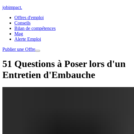
jobimpact
.
Offres d'emploi
Conseils
Bilan de compétences
Mag
Alerte Emploi
Publier une Offre
51 Questions à Poser lors d'un
Entretien d'Embauche