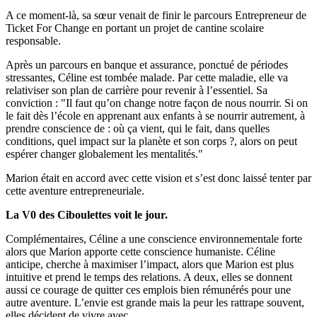
A ce moment-là, sa sœur venait de finir le parcours Entrepreneur de
Ticket For Change en portant un projet de cantine scolaire
responsable.
Après un parcours en banque et assurance, ponctué de périodes
stressantes, Céline est tombée malade. Par cette maladie, elle va
relativiser son plan de carrière pour revenir à l’essentiel. Sa
conviction : "Il faut qu’on change notre façon de nous nourrir. Si on
le fait dès l’école en apprenant aux enfants à se nourrir autrement, à
prendre conscience de : où ça vient, qui le fait, dans quelles
conditions, quel impact sur la planète et son corps ?, alors on peut
espérer changer globalement les mentalités."
Marion était en accord avec cette vision et s’est donc laissé tenter par
cette aventure entrepreneuriale.
La V0 des Ciboulettes voit le jour.
Complémentaires, Céline a une conscience environnementale forte
alors que Marion apporte cette conscience humaniste. Céline
anticipe, cherche à maximiser l’impact, alors que Marion est plus
intuitive et prend le temps des relations. A deux, elles se donnent
aussi ce courage de quitter ces emplois bien rémunérés pour une
autre aventure. L’envie est grande mais la peur les rattrape souvent,
elles décident de vivre avec.