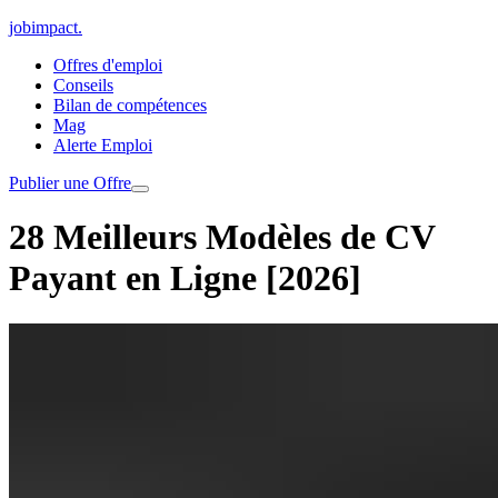
jobimpact
.
Offres d'emploi
Conseils
Bilan de compétences
Mag
Alerte Emploi
Publier une Offre
28 Meilleurs Modèles de CV
Payant en Ligne [2026]